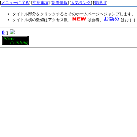
[
メニューに戻る
] [
注意事項
] [
新着情報
] [
人気ランク
] [
管理用
]
タイトル部分をクリックするとそのホームページへジャンプします。
タイトル横の数値はアクセス数、
は新着、
はおすす
0
[]